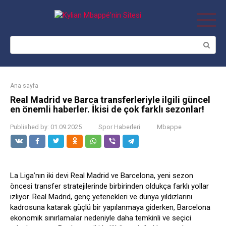
Skip
to
content
Search:
Ana sayfa
Real Madrid ve Barca transferleriyle ilgili güncel
en önemli haberler. İkisi de çok farklı sezonlar!
Published by:
01.09.2025
Spor Haberleri
Mbappe
La Liga’nın iki devi Real Madrid ve Barcelona, yeni sezon
öncesi transfer stratejilerinde birbirinden oldukça farklı yollar
izliyor. Real Madrid, genç yetenekleri ve dünya yıldızlarını
kadrosuna katarak güçlü bir yapılanmaya giderken, Barcelona
ekonomik sınırlamalar nedeniyle daha temkinli ve seçici