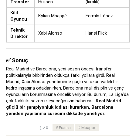
Transfer
Huijsen
(kiralık)
Kilit
Kylian Mbappé
Fermín López
Oyuncu
Teknik
Xabi Alonso
Hansi Flick
Direktör
✅ Sonuç
Real Madrid ve Barcelona, yeni sezon öncesi transfer
politikalarıyla birbirinden oldukça farklı yollara girdi. Real
Madrid, Xabi Alonso yönetiminde güçlü ve uzun vadeli bir
kadro inşasına odaklanırken, Barcelona mali disiplin ve genç
oyuncuların korunmasına öncelik veriyor. Bu durum, La Liga’da
çok farklı iki sezon izleyeceğimizin habercisi:
Real Madrid
güçlü bir şampiyonluk iddiası kurarken, Barcelona
yeniden yapılanma sürecini dikkatle yönetiyor.
0
Fransa
Mbappe