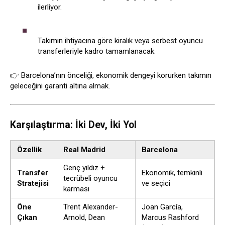
ilerliyor.
Takımın ihtiyacına göre kiralık veya serbest oyuncu
transferleriyle kadro tamamlanacak.
👉 Barcelona’nın önceliği, ekonomik dengeyi korurken takımın
geleceğini garanti altına almak.
Karşılaştırma: İki Dev, İki Yol
Özellik
Real Madrid
Barcelona
Genç yıldız +
Transfer
Ekonomik, temkinli
tecrübeli oyuncu
Stratejisi
ve seçici
karması
Öne
Trent Alexander-
Joan García,
Çıkan
Arnold, Dean
Marcus Rashford