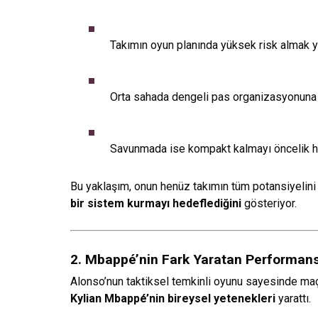
Takımın oyun planında yüksek risk almak ye
Orta sahada dengeli pas organizasyonuna a
Savunmada ise kompakt kalmayı öncelik hal
Bu yaklaşım, onun henüz takımın tüm potansiyelin
bir sistem kurmayı hedeflediğini
gösteriyor.
2. Mbappé’nin Fark Yaratan Performans
Alonso’nun taktiksel temkinli oyunu sayesinde maç
Kylian Mbappé’nin bireysel yetenekleri
yarattı.