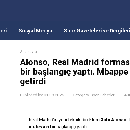
eri
Sosyal Medya
Spor Gazeteleri ve Dergiler
Ana sayfa
Alonso, Real Madrid forması
bir başlangıç ​​yaptı. Mbapp
getirdi
Published by:
01.09.2025
Category:
Spor Haberleri
Aut
Real Madrid’in yeni teknik direktörü
Xabi Alonso
,
mütevazı
bir başlangıç yaptı.