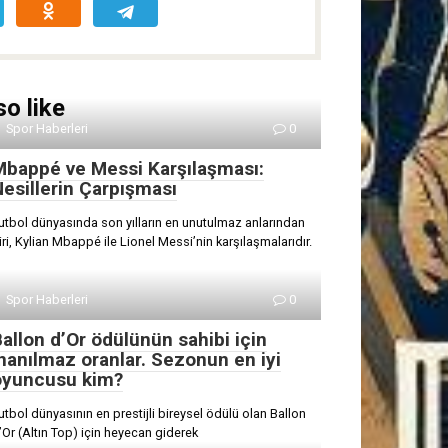
o like
Spor Haberleri
0
Mbappé ve Messi Karşılaşması:
esillerin Çarpışması
utbol dünyasında son yılların en unutulmaz anlarından
iri, Kylian Mbappé ile Lionel Messi’nin karşılaşmalarıdır.
Spor Haberleri
0
allon d’Or ödülünün sahibi için
nanılmaz oranlar. Sezonun en iyi
oyuncusu kim?
utbol dünyasının en prestijli bireysel ödülü olan Ballon
’Or (Altın Top) için heyecan giderek