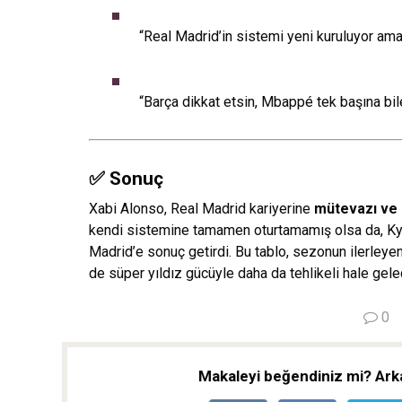
“Real Madrid’in sistemi yeni kuruluyor a
“Barça dikkat etsin, Mbappé tek başına bile
✅ Sonuç
Xabi Alonso, Real Madrid kariyerine
mütevazı ve d
kendi sistemine tamamen oturtamamış olsa da, Kyl
Madrid’e sonuç getirdi. Bu tablo, sezonun ilerley
de süper yıldız gücüyle daha da tehlikeli hale gelec
0
Makaleyi beğendiniz mi? Arka