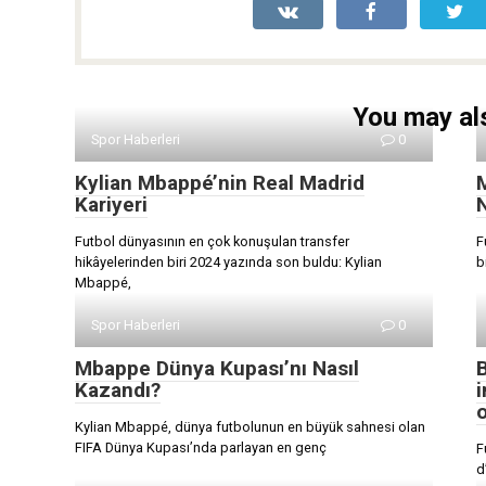
You may als
Spor Haberleri
0
Kylian Mbappé’nin Real Madrid
Kariyeri
N
Futbol dünyasının en çok konuşulan transfer
F
hikâyelerinden biri 2024 yazında son buldu: Kylian
b
Mbappé,
Spor Haberleri
0
Mbappe Dünya Kupası’nı Nasıl
B
Kazandı?
i
Kylian Mbappé, dünya futbolunun en büyük sahnesi olan
FIFA Dünya Kupası’nda parlayan en genç
F
d