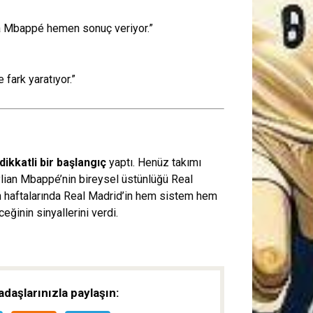
ma Mbappé hemen sonuç veriyor.”
 fark yaratıyor.”
ikkatli bir başlangıç
yaptı. Henüz takımı
ian Mbappé’nin bireysel üstünlüğü Real
en haftalarında Real Madrid’in hem sistem hem
eğinin sinyallerini verdi.
daşlarınızla paylaşın: