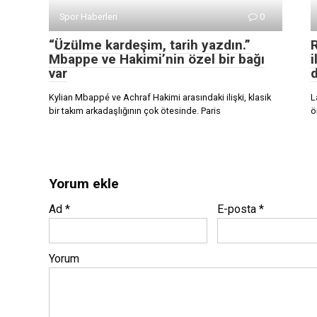
Spor Haberleri
0
“Üzülme kardeşim, tarih yazdın.”
R
Mbappe ve Hakimi’nin özel bir bağı
i
var
d
Kylian Mbappé ve Achraf Hakimi arasındaki ilişki, klasik
L
bir takım arkadaşlığının çok ötesinde. Paris
ö
Yorum ekle
Ad
*
E-posta
*
Yorum