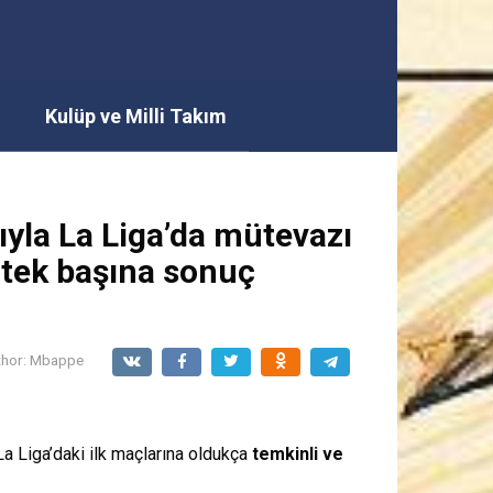
i
Kulüp ve Milli Takım
yla La Liga’da mütevazı
e tek başına sonuç
hor:
Mbappe
 La Liga’daki ilk maçlarına oldukça
temkinli ve