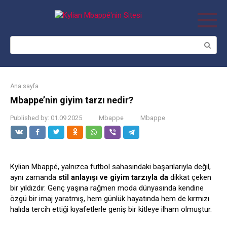
Skip
to
content
Search:
Ana sayfa
Mbappe’nin giyim tarzı nedir?
Published by:
01.09.2025
Mbappe
Mbappe
Kylian Mbappé, yalnızca futbol sahasındaki başarılarıyla değil,
aynı zamanda
stil anlayışı ve giyim tarzıyla da
dikkat çeken
bir yıldızdır. Genç yaşına rağmen moda dünyasında kendine
özgü bir imaj yaratmış, hem günlük hayatında hem de kırmızı
halıda tercih ettiği kıyafetlerle geniş bir kitleye ilham olmuştur.