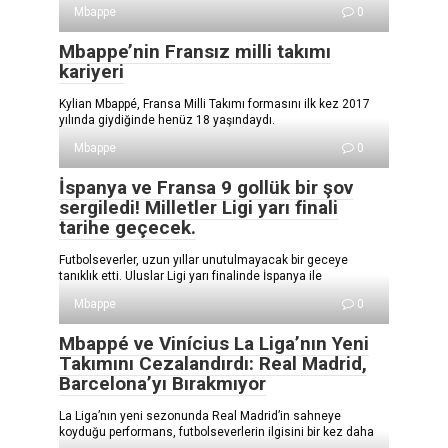
Mbappe
0
Mbappe’nin Fransız milli takımı
kariyeri
Kylian Mbappé, Fransa Milli Takımı formasını ilk kez 2017
yılında giydiğinde henüz 18 yaşındaydı.
Mbappe
0
İspanya ve Fransa 9 gollük bir şov
sergiledi! Milletler Ligi yarı finali
tarihe geçecek.
Futbolseverler, uzun yıllar unutulmayacak bir geceye
tanıklık etti. Uluslar Ligi yarı finalinde İspanya ile
Mbappe
0
Mbappé ve Vinícius La Liga’nın Yeni
Takımını Cezalandırdı: Real Madrid,
Barcelona’yı Bırakmıyor
La Liga’nın yeni sezonunda Real Madrid’in sahneye
koyduğu performans, futbolseverlerin ilgisini bir kez daha