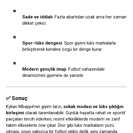
Sade ve iddialı
: Fazla abartıdan uzak ama her zaman
dikkat çekici.
Spor–lüks dengesi
: Spor giyimi lüks markalarla
birleştirerek kendine özgü bir denge kurar.
Modern gençlik imajı
: Futbol sahasındaki
dinamizmini giyimine de yansıtır.
✅ Sonuç
Kylian Mbappé’nin giyim tarzı,
sokak modası ve lüks şıklığın
birleşimi
olarak tanımlanabilir. Günlük hayatta rahat ve sportif
parçaları tercih ederken, resmî etkinliklerde modern ve zarif
takım elbiselerle öne çıkar. Dior gibi lüks markaların yüzü
olması, onun yalnızca bir futbol yıldızı değil, aynı zamanda