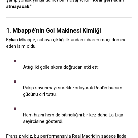
şampiyonluk yarışında net bir mesaj verdi:
“Real geri adım
atmayacak.”
1. Mbappé’nin Gol Makinesi Kimliği
Kylian Mbappé, sahaya çıktığı ilk andan itibaren maçı domine
eden isim oldu.
Attığı iki golle skora doğrudan etki etti.
Rakip savunmayı sürekli zorlayarak Real’in hücum
gücünü diri tuttu.
Hem hızını hem de bitiriciliğini bir kez daha La Liga
seyircisine gösterdi.
Fransız yıldız, bu performansıyla Real Madrid’in sadece ligde