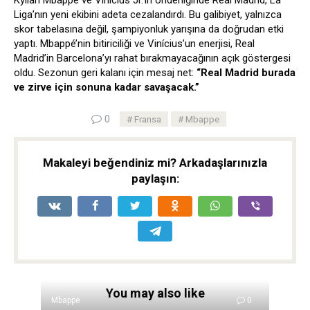
Kylian Mbappé ve Vinícius Jr.’ın önderliğinde Real Madrid, La
Liga’nın yeni ekibini adeta cezalandırdı. Bu galibiyet, yalnızca
skor tabelasına değil, şampiyonluk yarışına da doğrudan etki
yaptı. Mbappé’nin bitiriciliği ve Vinícius’un enerjisi, Real
Madrid’in Barcelona’yı rahat bırakmayacağının açık göstergesi
oldu. Sezonun geri kalanı için mesaj net:
“Real Madrid burada
ve zirve için sonuna kadar savaşacak.”
0
Fransa
Mbappe
Makaleyi beğendiniz mi? Arkadaşlarınızla
paylaşın:
You may also like
Mbappe
0