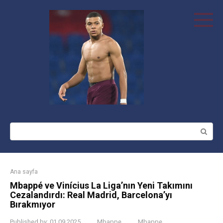
Skip
to
content
Search:
Ana sayfa
Mbappé ve Vinícius La Liga’nın Yeni Takımını
Cezalandırdı: Real Madrid, Barcelona’yı
Bırakmıyor
Published by:
01.09.2025
Mbappe
Mbappe