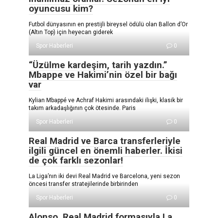
oyuncusu kim?
Futbol dünyasının en prestijli bireysel ödülü olan Ballon d’Or
(Altın Top) için heyecan giderek
Spor Haberleri
0
“Üzülme kardeşim, tarih yazdın.”
Mbappe ve Hakimi’nin özel bir bağı
var
Kylian Mbappé ve Achraf Hakimi arasındaki ilişki, klasik bir
takım arkadaşlığının çok ötesinde. Paris
Spor Haberleri
0
Real Madrid ve Barca transferleriyle
ilgili güncel en önemli haberler. İkisi
de çok farklı sezonlar!
La Liga’nın iki devi Real Madrid ve Barcelona, yeni sezon
öncesi transfer stratejilerinde birbirinden
Spor Haberleri
0
Alonso, Real Madrid formasıyla La