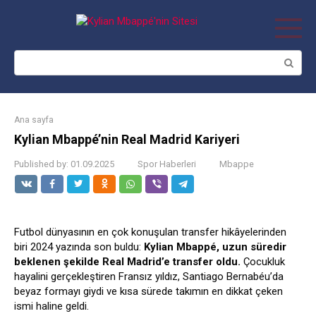
Skip
to
content
Search:
Ana sayfa
Kylian Mbappé’nin Real Madrid Kariyeri
Published by:
01.09.2025
Spor Haberleri
Mbappe
Futbol dünyasının en çok konuşulan transfer hikâyelerinden
biri 2024 yazında son buldu:
Kylian Mbappé, uzun süredir
beklenen şekilde Real Madrid’e transfer oldu.
Çocukluk
hayalini gerçekleştiren Fransız yıldız, Santiago Bernabéu’da
beyaz formayı giydi ve kısa sürede takımın en dikkat çeken
ismi haline geldi.