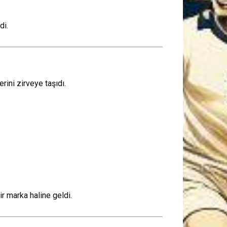
di.
ini zirveye taşıdı.
ir marka haline geldi.