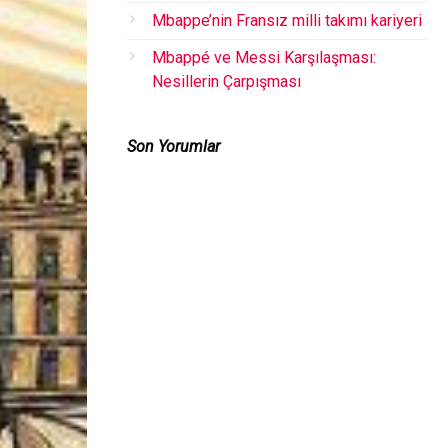
Mbappe’nin Fransız milli takımı kariyeri
Mbappé ve Messi Karşılaşması:
Nesillerin Çarpışması
Son Yorumlar