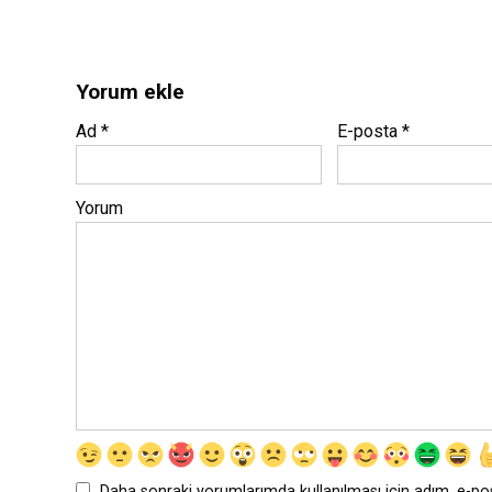
Yorum ekle
Ad
*
E-posta
*
Yorum
Daha sonraki yorumlarımda kullanılması için adım, e-po