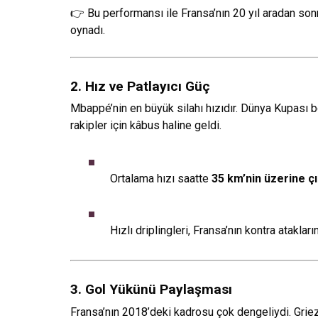
👉 Bu performansı ile Fransa’nın 20 yıl aradan so
oynadı.
2. Hız ve Patlayıcı Güç
Mbappé’nin en büyük silahı hızıdır. Dünya Kupası b
rakipler için kâbus haline geldi.
Ortalama hızı saatte
35 km’nin üzerine çı
Hızlı driplingleri, Fransa’nın kontra atakları
3. Gol Yükünü Paylaşması
Fransa’nın 2018’deki kadrosu çok dengeliydi. Gri