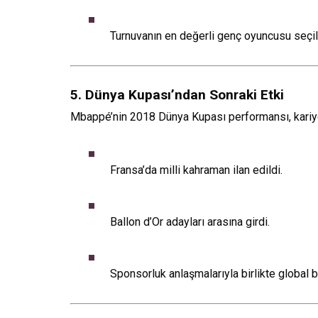
Turnuvanın en değerli genç oyuncusu seçil
5. Dünya Kupası’ndan Sonraki Etki
Mbappé’nin 2018 Dünya Kupası performansı, kariyer
Fransa’da milli kahraman ilan edildi.
Ballon d’Or adayları arasına girdi.
Sponsorluk anlaşmalarıyla birlikte global b