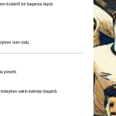
ı kolektif bir başarıya taşıdı.
ştiren isim oldu.
a yönetti.
rindeyken sakin kalmayı başardı.