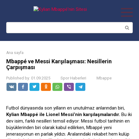
Skip
to
content
Search:
Ana sayfa
Mbappé ve Messi Karşılaşması: Nesillerin
Çarpışması
Published by:
01.09.2025
Spor Haberleri
Mbappe
Futbol dünyasında son yılların en unutulmaz anlarından biri,
Kylian Mbappé ile Lionel Messi’nin karşılaşmalarıdır.
Bu iki
dev isim, farklı nesilleri temsil ediyor: Messi futbol tarihinin en
büyüklerinden biri olarak kabul edilirken, Mbappé yeni
jenerasyonun en parlak yıldızı. Aralarındaki rekabet hem kulüp