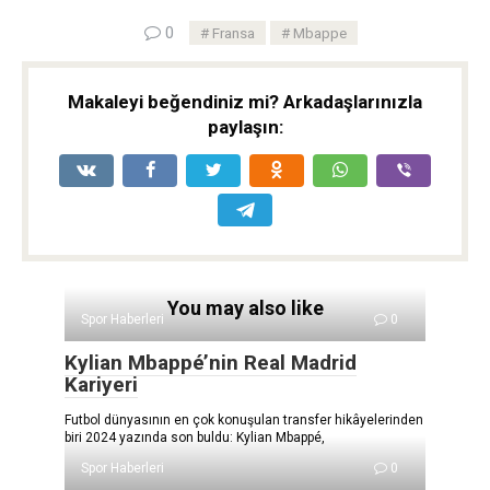
0
Fransa
Mbappe
Makaleyi beğendiniz mi? Arkadaşlarınızla
paylaşın:
You may also like
Spor Haberleri
0
Kylian Mbappé’nin Real Madrid
Kariyeri
Futbol dünyasının en çok konuşulan transfer hikâyelerinden
biri 2024 yazında son buldu: Kylian Mbappé,
Spor Haberleri
0