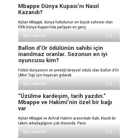
Mbappe Dünya Kupası’nı Nasıl
Kazandı?
Kylian Mbappé, dünya futbolunun en büyük sahnesi olan
FIFA Dünya Kupası’nda parlayan en genç
Spor Haberleri
0
Ballon d’Or ödülünün sahibi için
inanılmaz oranlar. Sezonun en iyi
oyuncusu kim?
Futbol dünyasının en prestijli bireysel ödülü olan Ballon d’Or
(Altın Top) için heyecan giderek
Spor Haberleri
0
“Üzülme kardeşim, tarih yazdın.”
Mbappe ve Hakimi’nin özel bir bağı
var
Kylian Mbappé ve Achraf Hakimi arasındaki ilişki, klasik bir
takım arkadaşlığının çok ötesinde. Paris
Spor Haberleri
0