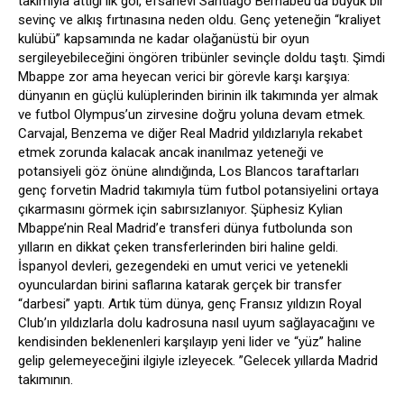
takımıyla attığı ilk gol, efsanevi Santiago Bernabeu’da büyük bir
sevinç ve alkış fırtınasına neden oldu. Genç yeteneğin “kraliyet
kulübü” kapsamında ne kadar olağanüstü bir oyun
sergileyebileceğini öngören tribünler sevinçle doldu taştı. Şimdi
Mbappe zor ama heyecan verici bir görevle karşı karşıya:
dünyanın en güçlü kulüplerinden birinin ilk takımında yer almak
ve futbol Olympus’un zirvesine doğru yoluna devam etmek.
Carvajal, Benzema ve diğer Real Madrid yıldızlarıyla rekabet
etmek zorunda kalacak ancak inanılmaz yeteneği ve
potansiyeli göz önüne alındığında, Los Blancos taraftarları
genç forvetin Madrid takımıyla tüm futbol potansiyelini ortaya
çıkarmasını görmek için sabırsızlanıyor. Şüphesiz Kylian
Mbappe’nin Real Madrid’e transferi dünya futbolunda son
yılların en dikkat çeken transferlerinden biri haline geldi.
İspanyol devleri, gezegendeki en umut verici ve yetenekli
oyunculardan birini saflarına katarak gerçek bir transfer
“darbesi” yaptı. Artık tüm dünya, genç Fransız yıldızın Royal
Club’ın yıldızlarla dolu kadrosuna nasıl uyum sağlayacağını ve
kendisinden beklenenleri karşılayıp yeni lider ve “yüz” haline
gelip gelemeyeceğini ilgiyle izleyecek. ”Gelecek yıllarda Madrid
takımının.