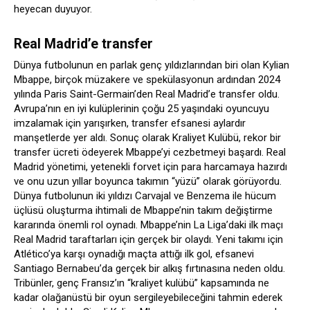
heyecan duyuyor.
Real Madrid’e transfer
Dünya futbolunun en parlak genç yıldızlarından biri olan Kylian
Mbappe, birçok müzakere ve spekülasyonun ardından 2024
yılında Paris Saint-Germain’den Real Madrid’e transfer oldu.
Avrupa’nın en iyi kulüplerinin çoğu 25 yaşındaki oyuncuyu
imzalamak için yarışırken, transfer efsanesi aylardır
manşetlerde yer aldı. Sonuç olarak Kraliyet Kulübü, rekor bir
transfer ücreti ödeyerek Mbappe’yi cezbetmeyi başardı. Real
Madrid yönetimi, yetenekli forvet için para harcamaya hazırdı
ve onu uzun yıllar boyunca takımın “yüzü” olarak görüyordu.
Dünya futbolunun iki yıldızı Carvajal ve Benzema ile hücum
üçlüsü oluşturma ihtimali de Mbappe’nin takım değiştirme
kararında önemli rol oynadı. Mbappe’nin La Liga’daki ilk maçı
Real Madrid taraftarları için gerçek bir olaydı. Yeni takımı için
Atlético’ya karşı oynadığı maçta attığı ilk gol, efsanevi
Santiago Bernabeu’da gerçek bir alkış fırtınasına neden oldu.
Tribünler, genç Fransız’ın “kraliyet kulübü” kapsamında ne
kadar olağanüstü bir oyun sergileyebileceğini tahmin ederek