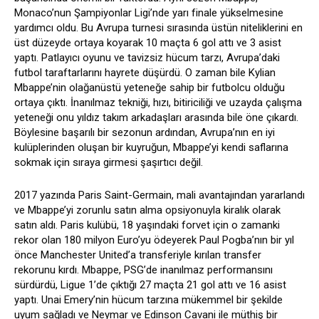
Monaco’nun Şampiyonlar Ligi’nde yarı finale yükselmesine
yardımcı oldu. Bu Avrupa turnesi sırasında üstün niteliklerini en
üst düzeyde ortaya koyarak 10 maçta 6 gol attı ve 3 asist
yaptı. Patlayıcı oyunu ve tavizsiz hücum tarzı, Avrupa’daki
futbol taraftarlarını hayrete düşürdü. O zaman bile Kylian
Mbappe’nin olağanüstü yeteneğe sahip bir futbolcu olduğu
ortaya çıktı. İnanılmaz tekniği, hızı, bitiriciliği ve uzayda çalışma
yeteneği onu yıldız takım arkadaşları arasında bile öne çıkardı.
Böylesine başarılı bir sezonun ardından, Avrupa’nın en iyi
kulüplerinden oluşan bir kuyruğun, Mbappe’yi kendi saflarına
sokmak için sıraya girmesi şaşırtıcı değil.
2017 yazında Paris Saint-Germain, mali avantajından yararlandı
ve Mbappe’yi zorunlu satın alma opsiyonuyla kiralık olarak
satın aldı. Paris kulübü, 18 yaşındaki forvet için o zamanki
rekor olan 180 milyon Euro’yu ödeyerek Paul Pogba’nın bir yıl
önce Manchester United’a transferiyle kırılan transfer
rekorunu kırdı. Mbappe, PSG’de inanılmaz performansını
sürdürdü, Ligue 1’de çıktığı 27 maçta 21 gol attı ve 16 asist
yaptı. Unai Emery’nin hücum tarzına mükemmel bir şekilde
uyum sağladı ve Neymar ve Edinson Cavani ile müthiş bir