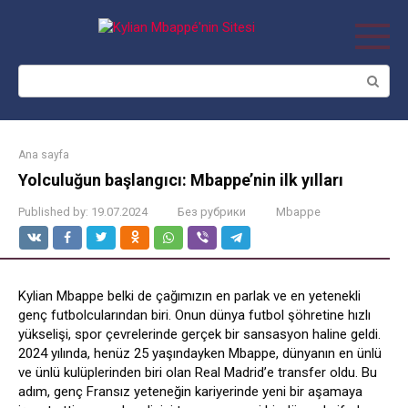
Skip
to
content
Search:
Ana sayfa
Yolculuğun başlangıcı: Mbappe’nin ilk yılları
Published by:
19.07.2024
Без рубрики
Mbappe
Kylian Mbappe belki de çağımızın en parlak ve en yetenekli
genç futbolcularından biri. Onun dünya futbol şöhretine hızlı
yükselişi, spor çevrelerinde gerçek bir sansasyon haline geldi.
2024 yılında, henüz 25 yaşındayken Mbappe, dünyanın en ünlü
ve ünlü kulüplerinden biri olan Real Madrid’e transfer oldu. Bu
adım, genç Fransız yeteneğin kariyerinde yeni bir aşamaya