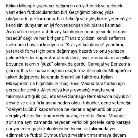
Kylian Mbappe şüphesiz çağımızın en yetenekli ve gelecek
vaat eden futbolcularından biri. Geçtiğimiz birkaç yılda
olağanüstü performansı, hızı, tekniği ve eşleştirme yeteneğiyle
kendisini dünyanın en iyi forvetlerinden biri olarak kanıtladı.
Avrupa’nın birçok üst düzey kulübünün onun peşinde olması
tesadüf değil ve her biri genç Fransız yıldızını kendi saflarına
sokmanın hayalini kuruyordu. “Kraliyet kulübünün” yönetimi,
yetenekli forvet için para dağıtmaya hazırdı ve onu yalnızca
gelecekteki bir süperstar olarak değil, aynı zamanda uzun yıllar
boyunca takımın “yüzü” olarak da gördü. Carvajal ve Benzema
gibi müthiş bir hücum üçlüsü oluşturma ihtimali de Mbappe’nin
takım değiştirme kararında önemli bir faktördü. Kylian
Mbappe’nin La Liga’daki ilk maçı Real Madrid taraftarları için
gerçek bir zevkti. Atletico’ya karşı oynadığı maçta yeni
takımıyla attığı ilk gol, efsanevi Santiago Bernabeu’da büyük bir
sevinç ve alkış fırtınasına neden oldu. Tribünler, genç yeteneğin
“kraliyet kulübü” kapsamında ne kadar olağanüstü bir oyun
sergileyebileceğini öngörerek sevinçle doldu. Şimdi Mbappe
zor ama aynı zamanda heyecan verici bir görevle karşı karşıya:
dünyanın en güçlü kulüplerinden birinin ilk takımında yer
edinmek ve futbol Olympus’un zirvesine tırmanmaya devam