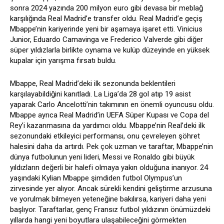
sonra 2024 yazında 200 milyon euro gibi devasa bir meblağ
karşılığında Real Madrid’e transfer oldu. Real Madrid’e geçiş
Mbappe’nin kariyerinde yeni bir aşamaya işaret etti. Vinicius
Junior, Eduardo Camavinga ve Frederico Valverde gibi diğer
süper yıldızlarla birlikte oynama ve kulüp düzeyinde en yüksek
kupalar için yarışma fırsatı buldu.
Mbappe, Real Madrid’deki ilk sezonunda beklentileri
karşılayabildiğini kanıtladı. La Liga’da 28 gol atıp 19 asist
yaparak Carlo Ancelotti’nin takımının en önemli oyuncusu oldu.
Mbappe ayrıca Real Madrid’in UEFA Süper Kupası ve Copa del
Rey’i kazanmasına da yardımcı oldu. Mbappe’nin Real’deki ilk
sezonundaki etkileyici performansı, onu çevreleyen şöhret
halesini daha da artırdı. Pek çok uzman ve taraftar, Mbappe’nin
dünya futbolunun yeni lideri, Messi ve Ronaldo gibi büyük
yıldızların değerli bir halefi olmaya yakın olduğuna inanıyor. 24
yaşındaki Kylian Mbappe şimdiden futbol Olympus’un
zirvesinde yer alıyor. Ancak sürekli kendini geliştirme arzusuna
ve yorulmak bilmeyen yeteneğine bakılırsa, kariyeri daha yeni
başlıyor. Taraftarlar, genç Fransız futbol yıldızının önümüzdeki
yıllarda hangi yeni boyutlara ulaşabileceğini görmekten