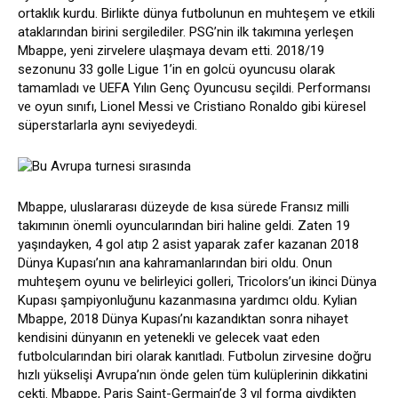
ortaklık kurdu. Birlikte dünya futbolunun en muhteşem ve etkili
ataklarından birini sergilediler. PSG’nin ilk takımına yerleşen
Mbappe, yeni zirvelere ulaşmaya devam etti. 2018/19
sezonunu 33 golle Ligue 1’in en golcü oyuncusu olarak
tamamladı ve UEFA Yılın Genç Oyuncusu seçildi. Performansı
ve oyun sınıfı, Lionel Messi ve Cristiano Ronaldo gibi küresel
süperstarlarla aynı seviyedeydi.
Mbappe, uluslararası düzeyde de kısa sürede Fransız milli
takımının önemli oyuncularından biri haline geldi. Zaten 19
yaşındayken, 4 gol atıp 2 asist yaparak zafer kazanan 2018
Dünya Kupası’nın ana kahramanlarından biri oldu. Onun
muhteşem oyunu ve belirleyici golleri, Tricolors’un ikinci Dünya
Kupası şampiyonluğunu kazanmasına yardımcı oldu. Kylian
Mbappe, 2018 Dünya Kupası’nı kazandıktan sonra nihayet
kendisini dünyanın en yetenekli ve gelecek vaat eden
futbolcularından biri olarak kanıtladı. Futbolun zirvesine doğru
hızlı yükselişi Avrupa’nın önde gelen tüm kulüplerinin dikkatini
çekti. Mbappe, Paris Saint-Germain’de 3 yıl forma giydikten