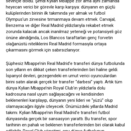
sevinçle doldu. Şimdi Kylian Mbappe zor ama aynı zamanda
heyecan verici bir görevle karşı karşıya: dünyanın en güçlü
kulüplerinden birinin ilk takımında yer almak ve futbol
Olympus’un zirvesine tırmanmaya devam etmek. Carvajal,
Benzema ve diğer Real Madrid yıldızlarıyla rekabet etmek
zorunda kalacak ancak inanılmaz yeteneği ve potansiyeli göz
önüne alındığında, Los Blancos taraftarları genç forvetin
olağanüstü niteliklerini Real Madrid formasıyla ortaya
çıkarmasını görmek için sabırsızlanıyor.
Şüphesiz Mbappe’nin Real Madrid’e transferi dünya futbolunda
son yılların en dikkat çeken transferlerinden biri haline geldi.
İspanyol devleri, gezegendeki en umut verici oyunculardan
birini satın alarak gerçek bir transfer “darbesi” yaptı. Artık tüm
dünya Kylian Mbappe’nin Royal Club’ın yıldızlarla dolu
kadrosuna nasıl uyum sağlayacağını ve kendisinden
beklenenleri karşılayıp, dünyanın yeni lideri ve “yüzü” olup
olamayacağını ilgiyle izleyecek. Önümüzdeki yıllarda Madrid
takımı. Kylian Mbappe’nin Real Madrid’e transferi futbol
dünyasında gerçek bir sansasyon yarattı. Bu transfer, spor
tarihinin en pahalı ve beklenen transferlerinden biri olarak kabul