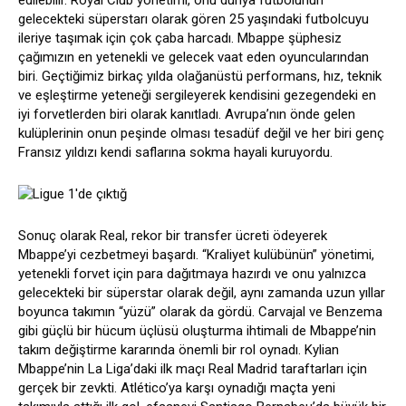
edilebilir. Royal Club yönetimi, onu dünya futbolunun
gelecekteki süperstarı olarak gören 25 yaşındaki futbolcuyu
ileriye taşımak için çok çaba harcadı. Mbappe şüphesiz
çağımızın en yetenekli ve gelecek vaat eden oyuncularından
biri. Geçtiğimiz birkaç yılda olağanüstü performans, hız, teknik
ve eşleştirme yeteneği sergileyerek kendisini gezegendeki en
iyi forvetlerden biri olarak kanıtladı. Avrupa’nın önde gelen
kulüplerinin onun peşinde olması tesadüf değil ve her biri genç
Fransız yıldızı kendi saflarına sokma hayali kuruyordu.
Sonuç olarak Real, rekor bir transfer ücreti ödeyerek
Mbappe’yi cezbetmeyi başardı. “Kraliyet kulübünün” yönetimi,
yetenekli forvet için para dağıtmaya hazırdı ve onu yalnızca
gelecekteki bir süperstar olarak değil, aynı zamanda uzun yıllar
boyunca takımın “yüzü” olarak da gördü. Carvajal ve Benzema
gibi güçlü bir hücum üçlüsü oluşturma ihtimali de Mbappe’nin
takım değiştirme kararında önemli bir rol oynadı. Kylian
Mbappe’nin La Liga’daki ilk maçı Real Madrid taraftarları için
gerçek bir zevkti. Atlético’ya karşı oynadığı maçta yeni