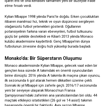
işaret etti ve ona kendisini tamamen yeni bir düzeyde ifade
etme fırsatı verdi.
Kylian Mbappe 1998 yılında Paris’te doğdu. Erken çocukluktan
itibaren inanılmaz hız, teknik ve oyun düşüncesi sergileyen
olağanüstü futbol yetenekleri gösterdi. Oğullarının
potansiyelinin farkına varan ebeveynleri, futbol tutkusunu
güçlü bir şekilde destekledi ve Kilian’ı 2013 yılında Monaco
kulübü akademisine kaydettirdi. Genç Mbappe’nin dünya
futbolunun zirvesine doğru hızlı yükselişi burada başladı.
Monako’da: Bir Süperstarın Oluşumu
Monaco akademisinde Kylian Mbappe, gelecek vaat eden bir
gençten kısa sürede A takımdaki en önemli oyunculardan
birine dönüştü. 2016 yılında A takımla ilk maçına çıkan oyuncu,
ilk sezonunda 6 gol atarak hemen dikkatleri üzerine çekti.
Sonraki iki yıl Mbappé için zaferle geçti. 2016/17 sezonunda
yeni bir seviyeye ulaşarak Monaco’nun Fransa
Şampiyonası’ndaki zaferinin ana yaratıcılarından biri oldu. 44
maçtaki etkileyici istatistikleri (26 gol ve 14 asist) takımın
başarısında önemli bir faktördü. Aynı sezon Mbappe,