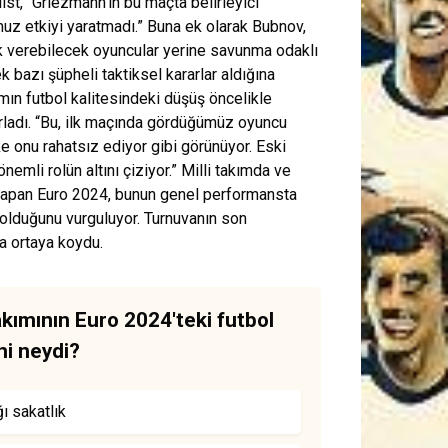
ist, “Griezmann’ın bu maçta belirleyici
muz etkiyi yaratmadı.” Buna ek olarak Bubnov,
k verebilecek oyuncular yerine savunma odaklı
 bazı şüpheli taktiksel kararlar aldığına
akımın futbol kalitesindeki düşüş öncelikle
arladı. “Bu, ilk maçında gördüğümüz oyuncu
e onu rahatsız ediyor gibi görünüyor. Eski
emli rolün altını çiziyor.” Milli takımda ve
 yapan Euro 2024, bunun genel performansta
 olduğunu vurguluyor. Turnuvanın son
a ortaya koydu.
akımının Euro 2024'teki futbol
ni neydi?
ı sakatlık