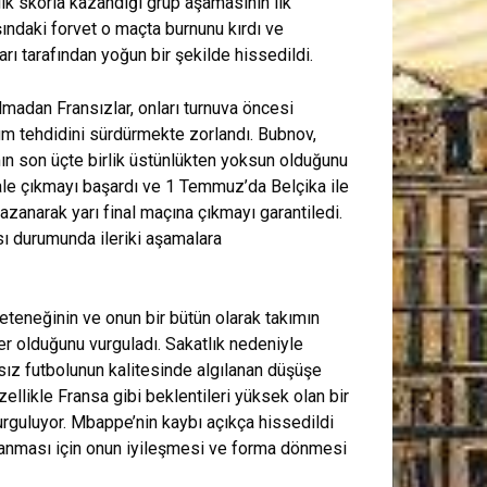
lık skorla kazandığı grup aşamasının ilk
ındaki forvet o maçta burnunu kırdı ve
rı tarafından yoğun bir şekilde hissedildi.
madan Fransızlar, onları turnuva öncesi
m tehdidini sürdürmekte zorlandı. Bubnov,
mın son üçte birlik üstünlükten yoksun olduğunu
ale çıkmayı başardı ve 1 Temmuz’da Belçika ile
 kazanarak yarı final maçına çıkmayı garantiledi.
 durumunda ileriki aşamalara
eteneğinin ve onun bir bütün olarak takımın
ler olduğunu vurguladı. Sakatlık nedeniyle
sız futbolunun kalitesinde algılanan düşüşe
ellikle Fransa gibi beklentileri yüksek olan bir
urguluyor. Mbappe’nin kaybı açıkça hissedildi
anması için onun iyileşmesi ve forma dönmesi