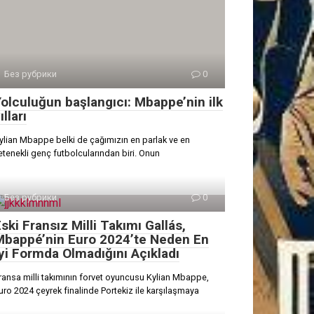
Без рубрики
0
olculuğun başlangıcı: Mbappe’nin ilk
ılları
ylian Mbappe belki de çağımızın en parlak ve en
etenekli genç futbolcularından biri. Onun
Без рубрики
0
ski Fransız Milli Takımı Gallás,
Mbappé’nin Euro 2024’te Neden En
yi Formda Olmadığını Açıkladı
ransa milli takımının forvet oyuncusu Kylian Mbappe,
uro 2024 çeyrek finalinde Portekiz ile karşılaşmaya