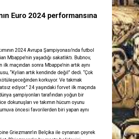
’nın Euro 2024 performansına
akımının 2024 Avrupa Şampiyonası’nda futbol
ian Mbappe’nin yaşadığı sakatlıktı. Bubnov,
n ilk maçından sonra Mbappe’nin artık aynı
usu, “Kylian artık kendinde değil” dedi. “Çok
a kötüleşeceğinden korkuyor. Ve takmak
sız ediyor.” 24 yaşındaki forvet ilk maçında
 dünya şampiyonları tarafından yoğun bir
kice dokunuşları ve takımın hücum oyunu
turnuva öncesi favorilerden biri yapan aynı
oine Griezmann’ın Belçika ile oynanan çeyrek