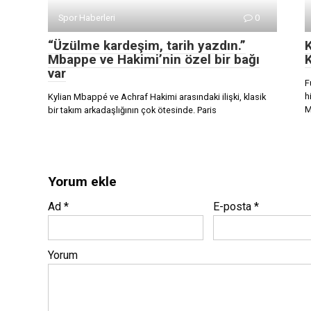
Spor Haberleri
0
“Üzülme kardeşim, tarih yazdın.”
Mbappe ve Hakimi’nin özel bir bağı
K
var
F
h
Kylian Mbappé ve Achraf Hakimi arasındaki ilişki, klasik
M
bir takım arkadaşlığının çok ötesinde. Paris
Yorum ekle
Ad
*
E-posta
*
Yorum