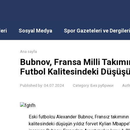
eri
Sosyal Medya
Spor Gazeteleri ve Dergiler
Ana sayfa
Bubnov, Fransa Milli Takımı
Futbol Kalitesindeki Düşüşü
Published by:
04.07.2024
Category:
Без рубрики
Auth
Eski futbolcu Alexander Bubnov, Fransız takımını
kalitesindeki düşüşün yıldız forvet Kylian Mbappe’