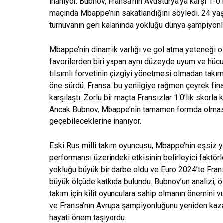
inanıyor. Bubnov, Fransa’nın Avusturya’ya karşı 1-0’
maçında Mbappe’nin sakatlandığını söyledi. 24 yaş
turnuvanın geri kalanında yokluğu dünya şampiyonla
Mbappe’nin dinamik varlığı ve gol atma yeteneği ol
favorilerden biri yapan aynı düzeyde uyum ve hücu
tılsımlı forvetinin çizgiyi yönetmesi olmadan takı
öne sürdü. Fransa, bu yenilgiye rağmen çeyrek fin
karşılaştı. Zorlu bir maçta Fransızlar 1:0’lık skorla
Ancak Bubnov, Mbappe’nin tamamen formda olması
geçebileceklerine inanıyor.
Eski Rus milli takım oyuncusu, Mbappe’nin eşsiz y
performansı üzerindeki etkisinin belirleyici faktör
yokluğu büyük bir darbe oldu ve Euro 2024’te Fran
büyük ölçüde katkıda bulundu. Bubnov’un analizi, öz
takım için kilit oyunculara sahip olmanın önemini v
ve Fransa’nın Avrupa şampiyonluğunu yeniden kaz
hayati önem taşıyordu.