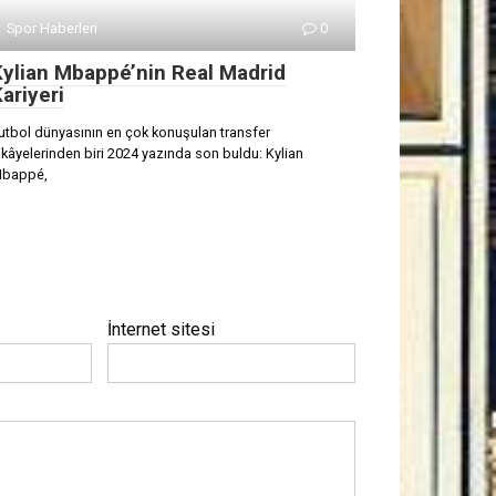
Spor Haberleri
0
Kylian Mbappé’nin Real Madrid
ariyeri
utbol dünyasının en çok konuşulan transfer
ikâyelerinden biri 2024 yazında son buldu: Kylian
bappé,
İnternet sitesi