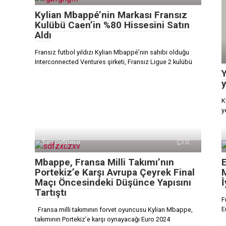
Kylian Mbappé’nin Markası Fransız
Kulübü Caen’in %80 Hissesini Satın
Aldı
Fransız futbol yıldızı Kylian Mbappé’nin sahibi olduğu
Interconnected Ventures şirketi, Fransız Ligue 2 kulübü
Y
y
K
y
Без рубрики
0
Mbappe, Fransa Milli Takımı’nın
E
Portekiz’e Karşı Avrupa Çeyrek Final
Maçı Öncesindeki Düşünce Yapısını
İ
Tartıştı
F
E
Fransa milli takımının forvet oyuncusu Kylian Mbappe,
takımının Portekiz’e karşı oynayacağı Euro 2024