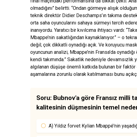
final maçındaki performansına da dikkat çekti. Anal
olmadığını” belirtti. “Ondan görmeye alışık olduğu
teknik direktör Didier Deschamps’ın takıma deste
orta saha oyuncularını sahaya sürmeyi tercih ederek
inanıyordu. Yaratıcı bir kıvılcıma ihtiyacı vardı: “T
Mbappe’nin sakatlığından kaynaklanıyor.” – o tekr
değil; çok dikkatli oynadığı açık. Ve koruyucu mask
oyuncunun analizi, Mbappe’nin Fransa’da oynadığı ön
kendi takımında.” Sakatlık nedeniyle devamsızlık
algılanan düşüşe önemli katkıda bulunan bir faktör
aşamalarına zorunlu olarak katılmaması bunu açıkç
Soru: Bubnov'a göre Fransız milli t
kalitesinin düşmesinin temel nede
A) Yıldız forvet Kylian Mbappé'nin yaşadığ