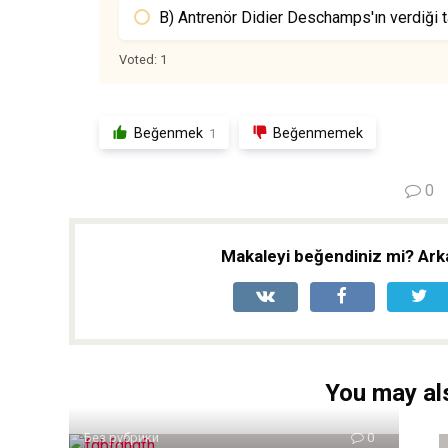
B) Antrenör Didier Deschamps'ın verdiği ta
Voted:
1
Beğenmek
Beğenmemek
1
0
Makaleyi beğendiniz mi? Arka
You may als
Без рубрики
0