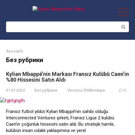
Skip
to
content
Search:
Ana sayfa
Без рубрики
Kylian Mbappé’nin Markası Fransız Kulübü Caen’in
%80 Hissesini Satın Aldı
31.07.2024
Без рубрики
Veronica Zhilkinskaya
0
Fransız futbol yıldızı Kylian Mbappé’nin sahibi olduğu
Interconnected Ventures şirketi, Fransız Ligue 2 kulübü
Caen’in çoğunluk hissesini satın aldı. Bu stratejik hamle,
kulübün insan odaklı yaklaşımına ve yerel