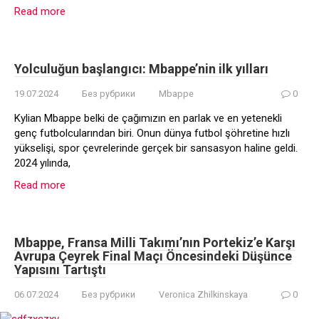
Read more
Yolculuğun başlangıcı: Mbappe’nin ilk yılları
19.07.2024
Без рубрики
Mbappe
0
Kylian Mbappe belki de çağımızın en parlak ve en yetenekli
genç futbolcularından biri. Onun dünya futbol şöhretine hızlı
yükselişi, spor çevrelerinde gerçek bir sansasyon haline geldi.
2024 yılında,
Read more
Mbappe, Fransa Milli Takımı’nın Portekiz’e Karşı
Avrupa Çeyrek Final Maçı Öncesindeki Düşünce
Yapısını Tartıştı
06.07.2024
Без рубрики
Veronica Zhilkinskaya
0